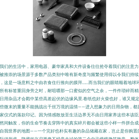
我们的生活中，家用电器、豪华家具和大件设备往往抢夺着我们的注意力
被推崇的场景源于多数产品类别中唯有新奇度与频繁使用得以令我们持续
，这是一场意料之中由衣食住行推向的膜拜……而当我们的眼睛顺着地球
所有标签重回身旁之时，耐咀嚼那一口蜜似的空气之余，一件件琐碎而精
日用杂品才会戳中某些高差起伏的边缘风景.卷纸也好火柴也好，谁又规
些微末的重量不能挑战出千丝万境的温情——进入想象力的日用杂物，都
家仪式的落款印记。因为情感散放至生活边界无不由日用家养这些本该臣
然间触发，你的生命节奏去穿阵中的真实碎片都会被这些小样一件拼合成
自我世界的地图——一个完好也朴实有趣的杂品储藏在家，岂止是你购置
际须所求，隐藏的兴启更像不经意走过的第二个自己慢慢微笑致意。整体