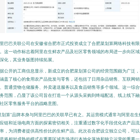
里巴巴关联公司在安徽省合肥市正式投资成立了合肥菜划算网络科技有限
。这一动作标志着阿里在生鲜农产品及社区零售领域的布局进一步向区域
深化，其业务版图持续拓展。
据公开的工商信息显示，新成立的合肥菜划算公司的经营范围颇为广泛，
涵盖了核心的食用农产品批发与零售，还包括了日用杂品销售、互联网销
、普通货物仓储服务、外卖递送服务以及食品销售等多个领域。这一综合
务范围，凸显了该公司旨在打造一个从源头采购到终端配送、线上线下融
社区零售服务平台的战略意图。
菜划算”品牌本身与阿里巴巴的关联早已有之。其运营模式通常与阿里在生
应链和近场电商方面的探索密切相关，注重通过数字化手段优化农产品流
率，为消费者提供高性价比的生鲜产品。此次在合肥设立独立公司，可以
是将相对成熟的模式在重要区域市场进行本地化落地和独立运营的重要一