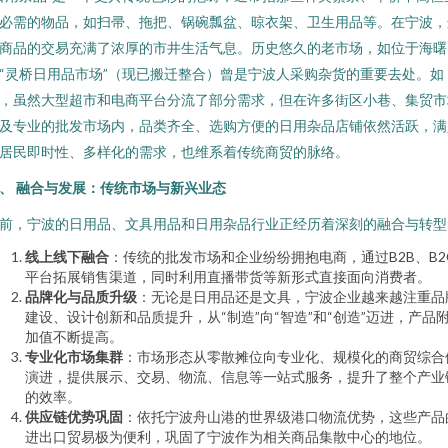
必需的物品，如扫帚、拖把、锅碗瓢盆、晾衣架、卫生用品等。在宁波，
商品的交易充满了浓厚的市井生活气息。历史悠久的老市场，如位于海曙
“灵桥日用品市场”（现已搬迁整合）曾是宁波人采购杂货的重要去处。如
，虽然大型超市和电商平台分流了部分需求，但在许多街区小巷、集贸市
及专业的批发市场内，品类齐全、选购方便的日用杂品店铺依然活跃，满
居民即时性、多样化的需求，也维系着传统商贸的脉络。
、 融合与发展：传统市场与新兴业态
前，宁波的日用品、文具用品和日用杂品行业正经历着深刻的融合与转型
线上线下融合
：传统的批发市场和企业纷纷拥抱电商，通过B2B、B2
平台拓展销售渠道，同时利用直播带货等新形式直接面向消费者。
品牌化与品质升级
：无论是日用品还是文具，宁波企业越来越注重品
建设、设计创新和品质提升，从“制造”向“智造”和“创造”迈进，产品
加值不断提高。
专业化市场集群
：市场形态从零散摊位向专业化、规模化的商贸综合
演进，提供展示、交易、物流、信息等一站式服务，提升了整个产业
的效率。
供应链优势巩固
：依托宁波舟山港的世界级港口物流优势，这些产品
进出口贸易极为便利，巩固了宁波作为相关商品集散中心的地位。