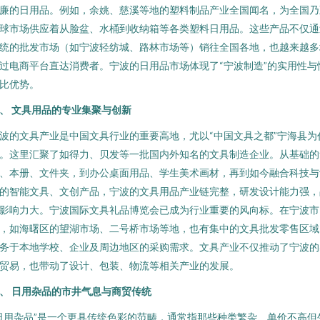
廉的日用品。例如，余姚、慈溪等地的塑料制品产业全国闻名，为全国乃
球市场供应着从脸盆、水桶到收纳箱等各类塑料日用品。这些产品不仅通
统的批发市场（如宁波轻纺城、路林市场等）销往全国各地，也越来越多
过电商平台直达消费者。宁波的日用品市场体现了“宁波制造”的实用性与
比优势。
、 文具用品的专业集聚与创新
波的文具产业是中国文具行业的重要高地，尤以“中国文具之都”宁海县为
。这里汇聚了如得力、贝发等一批国内外知名的文具制造企业。从基础的
、本册、文件夹，到办公桌面用品、学生美术画材，再到如今融合科技与
的智能文具、文创产品，宁波的文具用品产业链完整，研发设计能力强，
影响力大。宁波国际文具礼品博览会已成为行业重要的风向标。在宁波市
，如海曙区的望湖市场、二号桥市场等地，也有集中的文具批发零售区域
务于本地学校、企业及周边地区的采购需求。文具产业不仅推动了宁波的
贸易，也带动了设计、包装、物流等相关产业的发展。
、 日用杂品的市井气息与商贸传统
日用杂品”是一个更具传统色彩的范畴，通常指那些种类繁杂、单价不高但